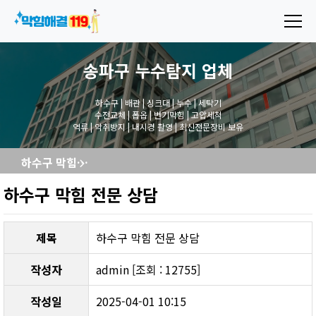
송파구 누수탐지
업체
하수구 | 배관 | 싱크대 | 누수 | 세탁기
수전교체 | 폽옵 | 변기막힘 | 고압세척
역류 | 악취방지 | 내시경 촬영 | 최신전문장비 보유
하수구 막힘 전문 상담
하수구 막힘 전문 상담
제목
하수구 막힘 전문 상담
작성자
admin [조회 : 12755]
작성일
2025-04-01 10:15