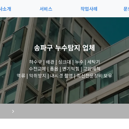
사소개
서비스
작업사례
문
사소개
서비스
전체보기
예
지사항
블로그
세면대 작업
고
송파구 누수탐지
업체
시는길
변기 작업
하수구 | 배관 | 싱크대 | 누수 | 세탁기
수전교체 | 폽옵 | 변기막힘 | 고압세척
역류 | 악취방지 | 내시경 촬영 | 최신전문장비 보유
욕조 작업
원룸 수전 작업
세탁실 수전 작업